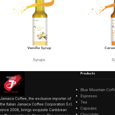
Vanilla Syrup
Caram
Syrups
S
Products
Blue Mountain Coff
Espresso
Jamaica Coffee, the exclusive importer of
Tea
the Italian Jamaica Coffee Corporation S.r.l.
Capsules
since 2008, brings exquisite Caribbean
Chocolate