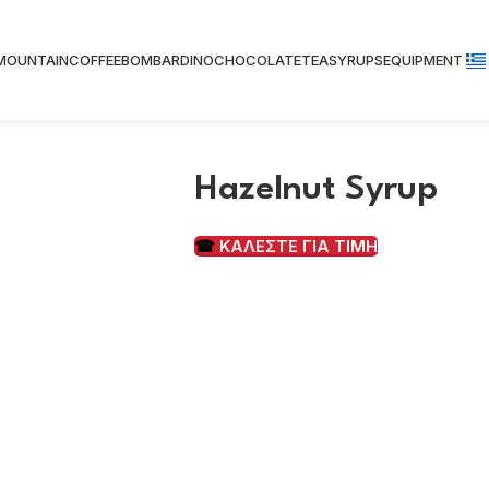
 MOUNTAIN
COFFEE
BOMBARDINO
CHOCOLATE
TEA
SYRUPS
EQUIPMENT
Hazelnut Syrup
☎
ΚΑΛΕΣΤΕ ΓΙΑ ΤΙΜΗ