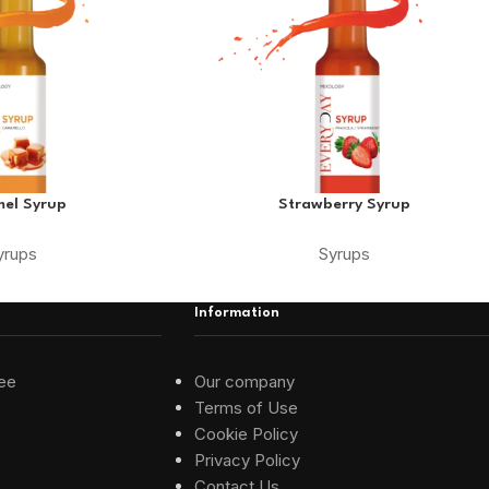
el Syrup
Strawberry Syrup
yrups
Syrups
Information
ee
Our company
Terms of Use
Cookie Policy
Privacy Policy
Contact Us