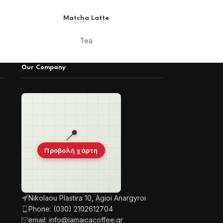
Matcha Latte
Roo
Tea
Our Company
📍
Προβολή χάρτη
Nikolaou Plastira 10, Agioi Anargyroi
Phone: (030) 2102612704
email: info@jamaicacoffee.gr