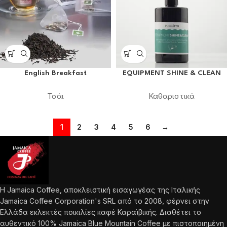
English Breakfast
EQUIPMENT SHINE & CLEAN
Τσάι
Καθαριστικά
1
2
3
4
5
6
→
Η Jamaica Coffee, αποκλειστική εισαγωγέας της Ιταλικής
Jamaica Coffee Corporation's SRL από το 2008, φέρνει στην
Ελλάδα εκλεκτές ποικιλίες καφέ Καραϊβικής. Διαθέτει το
αυθεντικό 100% Jamaica Blue Mountain Coffee με πιστοποιημένη